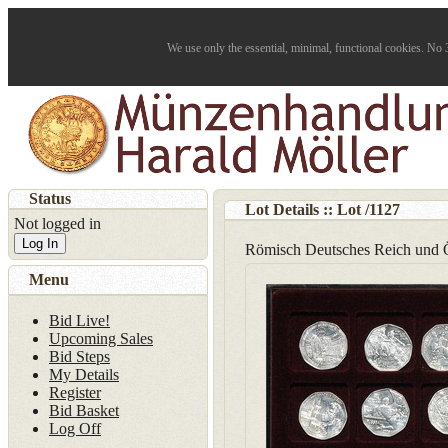
We use only the essential, minimal, functional cookies. No 3
Status
Lot Details :: Lot
/
1127
Not logged in
Log In
Römisch Deutsches Reich und Ös
Menu
Bid Live!
Upcoming Sales
Bid Steps
My Details
Register
Bid Basket
Log Off