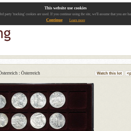
This website use cookies
rd party 'tracking' cookies are used. If you continue using the site, we'll assume that you are ha
Continue
Learn more
terreich : Österreich
Watch this lot
<p